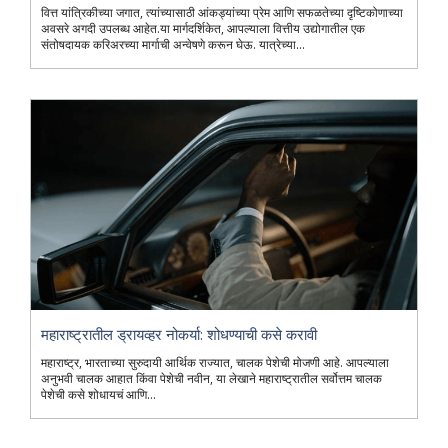
वित्त यांत्रिकीच्या जगात, त्यांच्यासाठी आंकड्यांच्या प्रेम आणि सफळतेच्या दृष्टिकोणाच्या
अवसरे अगदी उपलब्ध आहेत.या मार्गदर्शिकेत, आपल्याला वित्तीय उद्योगातील एक
संतोषदायक करिअरच्या मार्गाची अन्वेषणे करून घेऊ. यात्रेच्या...
महाराष्ट्रातील ड्रायव्हर नोकर्या: शोधण्याची कसे करावी
महाराष्ट्र, भारताच्या सुरुदायी आर्थिक राज्यात, चालक पेशेची मोजणी आहे. आपल्याला
अनुभवी चालक आहात किंवा पेशेची नवीन, या लेखाने महाराष्ट्रातील सर्वोत्तम चालक
पेशेची कसे शोधायचं आणि...