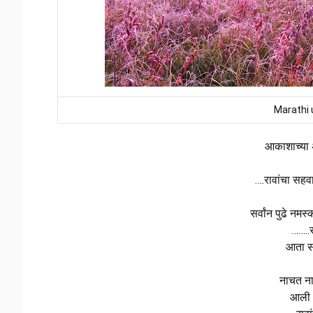
Marathi 
आकाशाच्या अ
….रावांचा सहव
सर्वांन पुढे नम
……..र
आता सो
नाचत न
आली 