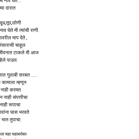
ंचे नाव घेते….
्या दारात
दूध,तूप,लोणी
ाव घेते मी त्यांची राणी.
ावरील माप देते ,
संसाराची चाहूल
 जीवनात टाकले मी आज
िले पाउल.
ासात गुलाबी सरबत ……
े कामाला म्हणून
 नाही करमत.
 नाही संपत्तीचा
व नाही रूपाचा
वांना घास भरवते
 भात तुपाचा.
केला चहा चहाबरोबर