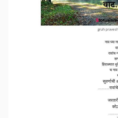
gruh pravesh
नाव घ्या न
व
रावांच
सग
हिवाळ्यात ध
च नाव
सुवर्णाची 
………….रावांचे
जरतारी
कोल्
…………