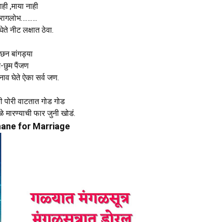
ाही ,माया नाही
 रागलोभ……….
घेते नीट लक्षात ठेवा.
छन बांगड्या
म-छुम पैंजण
नाव घेते ऐका सर्व जण.
की पोरी वाटतात गोड गोड
 मारण्याची फार जुनी खोडं.
hane for Marriage