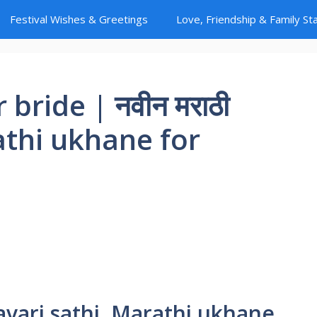
Festival Wishes & Greetings
Love, Friendship & Family St
bride | नवीन मराठी
rathi ukhane for
/ Navari sathi Marathi ukhane