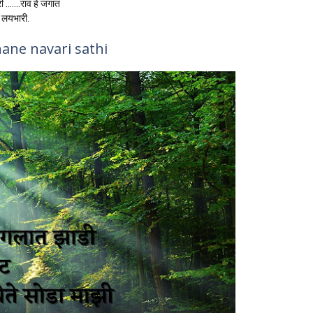
री …….राव हे जगात
लयभारी.
khane navari sathi