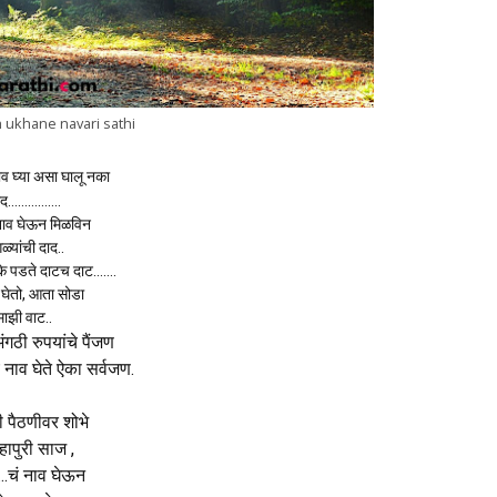
 ukhane navari sathi
ाव घ्या असा घालू नका
ाद…………….
 नाव घेऊन मिळविन
ळ्यांची दाद..
ुके पडते दाटच दाट…….
 घेतो, आता सोडा
माझी वाट..
अंगठी रुपयांचे पैंजण
 नाव घेते ऐका सर्वजण.
 पैठणीवर शोभे
हापुरी साज ,
.चं नाव घेऊन