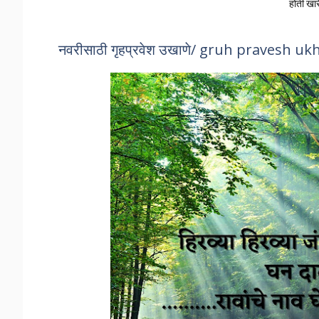
होती खा
नवरीसाठी गृहप्रवेश उखाणे/ gruh pravesh u