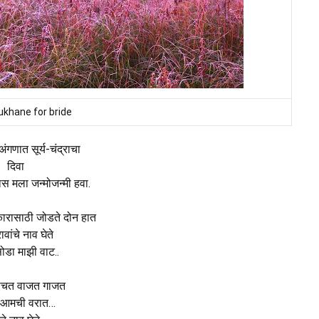
ukhane for bride
ंगणात सूर्य-चंद्राचा
दिवा
ास मला जन्मोजन्मी हवा.
स्कारासाठी जोडते दोन हात
ावांचे नाव घेते
डा माझी वाट..
ाचत वाजत गाजत
आमची वरात…