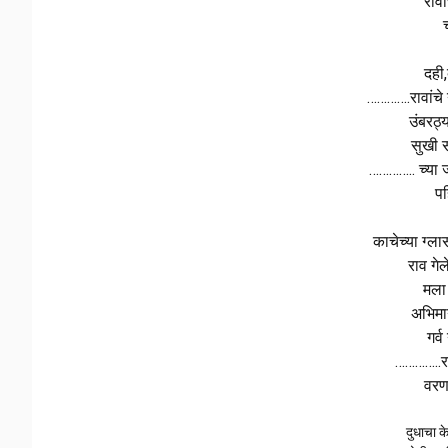
रावा
च
दही,
………….रावांचे न
उंबरठ्य
सुखी 
………….. च्या
पह
काचेच्या ग्ल
राव गेल
मला
अभिमान
गर्
…………..रा
वरण
दुधाचा 