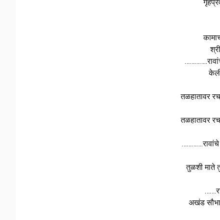
गृहप्
कामाच
श्र
…………..रावांच
केल
तळहातावर रचल
तळहातावर रचल
………….रावांचे 
तुळशी माते 
…….रा
अखंड सौभाग