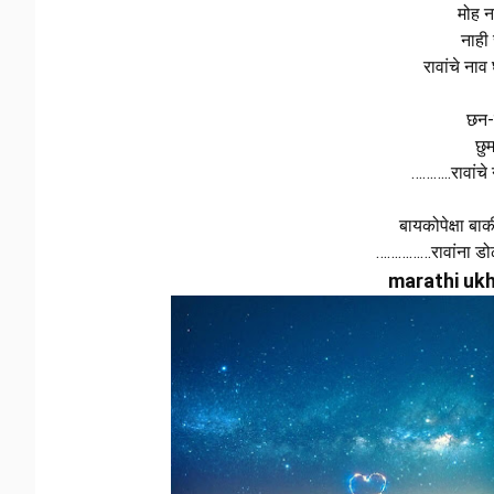
मोह न
नाही
रावांचे नाव 
छन-
छु
………..रावांचे 
बायकोपेक्षा बा
……………रावांना डोळे
marathi uk