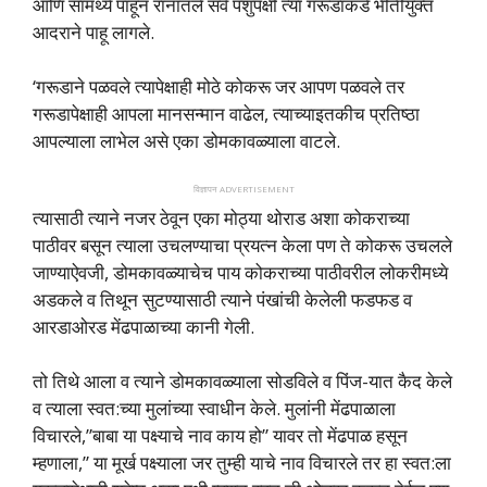
आणि सामर्थ्‍य पाहून रानातले सर्व पशुपक्षी त्‍या गरूडाकडे भीतीयुक्‍त
आदराने पाहू लागले.
‘गरूडाने पळवले त्‍यापेक्षाही मोठे कोकरू जर आपण पळवले तर
गरूडापेक्षाही आपला मानसन्‍मान वाढेल, त्‍याच्‍याइतकीच प्रतिष्‍ठा
आपल्‍याला लाभेल असे एका डोमकावळ्याला वाटले.
विज्ञापन ADVERTISEMENT
त्‍यासाठी त्‍याने नजर ठेवून एका मोठ्या थोराड अशा कोकराच्‍या
पाठीवर बसून त्‍याला उचलण्‍याचा प्रयत्‍न केला पण ते कोकरू उचलले
जाण्‍याऐवजी, डोमकावळ्याचेच पाय कोकराच्‍या पाठीवरील लोकरीमध्‍ये
अडकले व तिथून सुटण्‍यासाठी त्‍याने पंखांची केलेली फडफड व
आरडाओरड मेंढपाळाच्‍या कानी गेली.
तो तिथे आला व त्‍याने डोमकावळ्याला सोडविले व पिंज-यात कैद केले
व त्‍याला स्‍वत:च्‍या मुलांच्‍या स्‍वाधीन केले. मुलांनी मेंढपाळाला
विचारले,”बाबा या पक्ष्‍याचे नाव काय हो” यावर तो मेंढपाळ हसून
म्‍हणाला,” या मूर्ख पक्ष्‍याला जर तुम्‍ही याचे नाव विचारले तर हा स्‍वत:ला