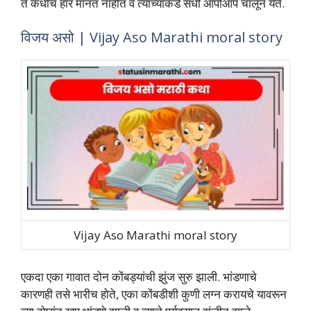
ते कधीच हार मानत नाहीत व त्‍यांच्‍याकडे संधी आपोआप चालून येते.
विजय असो | Vijay Aso Marathi moral story
Vijay Aso Marathi moral story
एकदा एका गावात दोन कोंबड्यांची झुंज सुरु झाली. भांडणाचे
कारणही तसे भारीच होते, एका कोंबडीशी कुणी लग्‍न करायचे यावरून