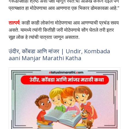
गरूडापेक्षाही श्रेष्‍ठ असा पक्षी म्‍हणून स्‍वत:ची ओळख करून देईल पण
प्रत्‍यक्षात हा मोठेपणाचा आव आणणारा एक भिकार डोमकावळा आहे.”
तात्‍पर्य
:
काही काही लोकांना मोठेपणाचा आव आणण्‍याची प्रचंड सवय
असते. यामध्‍ये त्‍यांनी कितीही जरी मोठेपणाचे सोंग घेतले तरी इतर
सूज्ञ लोक हे त्‍यांची पात्रता जाणून असतात.
उंदीर, कोंबडा आणि मांजर | Undir, Kombada
aani Manjar Marathi Katha