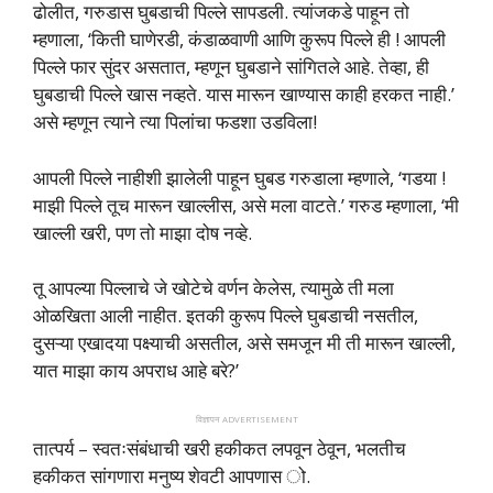
ढोलीत, गरुडास घुबडाची पिल्ले सापडली. त्यांजकडे पाहून तो
म्हणाला, ‘किती घाणेरडी, कंडाळवाणी आणि कुरूप पिल्ले ही ! आपली
पिल्ले फार सुंदर असतात, म्हणून घुबडाने सांगितले आहे. तेव्हा, ही
घुबडाची पिल्ले खास नव्हते. यास मारून खाण्यास काही हरकत नाही.’
असे म्हणून त्याने त्या पिलांचा फडशा उडविला!
आपली पिल्ले नाहीशी झालेली पाहून घुबड गरुडाला म्हणाले, ‘गडया !
माझी पिल्ले तूच मारून खाल्लीस, असे मला वाटते.’ गरुड म्हणाला, ‘मी
खाल्ली खरी, पण तो माझा दोष नव्हे.
तू आपल्या पिल्लाचे जे खोटेचे वर्णन केलेस, त्यामुळे ती मला
ओळखिता आली नाहीत. इतकी कुरूप पिल्ले घुबडाची नसतील,
दुसऱ्या एखादया पक्ष्याची असतील, असे समजून मी ती मारून खाल्ली,
यात माझा काय अपराध आहे बरे?’
विज्ञापन ADVERTISEMENT
तात्पर्य – स्वतःसंबंधाची खरी हकीकत लपवून ठेवून, भलतीच
हकीकत सांगणारा मनुष्य शेवटी आपणास ो.