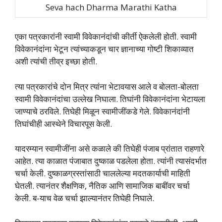
Seva hach Dharma Marathi Katha
एका पत्रकारांनी स्‍वामी विवेकानंदांची कीर्ती ऐकलेली होती. स्‍वामी
विवेकानंदांना भेटून त्‍यांच्‍याकडून चार ज्ञानाच्‍या गोष्‍टी शिकाव्‍यात
अशी त्‍यांची तीव्र इच्‍छा होती.
त्‍या पत्रकारांचे दोन मित्र त्‍यांना भेटावयास आले व बोलता-बोलता
स्‍वामी विवेकानंदांचा उल्‍लेख निघाला. तिघांनी विवेकानंदांना भेटायला
जाण्‍याचे ठरविले. तिघेही मिळून स्‍वामीजींकडे गेले. विवेकानंदांनी
तिघांचीही आस्‍थेने विचारपूस केली.
यादरम्‍यान स्‍वामीजींना असे कळाले की तिघेही पंजाब प्रांतात राहणारे
आहेत. त्‍या काळात पंजाबात दुष्‍काळ पडलेला होता. त्‍यांनी त्‍यासंदर्भात
चर्चा केली. दुष्‍काळग्रस्‍तांसाठी चाललेल्‍या मदतकार्याची माहिती
घेतली. त्‍यानंतर शैक्षणिक, नैतिक आणि सामाजिक बाबींवर चर्चा
केली. ब-याच वेळ चर्चा झाल्‍यानंतर तिघेही निघाले.