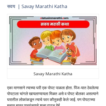
सवय | Savay Marathi Katha
Savay Marathi Katha
एका माणसाने त्‍याच्‍या घरी एक पोपट पाळला होता. पिंज-यात ठेवलेल्‍या
पोपटाला चांगले खायलाप्‍यायला मिळत असे व पोपट बोलका असल्‍याने
घरातील लोकांकडून त्‍याचे फार कौतुकही केले जाई. पण पोपटाच्‍या
मनात मात्र पारतंत्र्याचे शल्‍य दाटून येई.