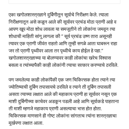
एका खगोलशास्त्रज्ञाने दुर्बिणीतून सूर्याचे निरीक्षण केले. त्‍याला
निरीक्षणातून असे कळून आले की सूर्यावर प्रचंड मोठा प्राणी आहे व
आपण खूप मोठा शोध लावला या समजूतीने तो लोकांना जमवून त्‍या
शोधाची माहिती सांगू लागला की ” सूर्य प्रचंड उष्‍ण तारा असूनही
त्‍यावर एक प्राणी जीवंत राहतो आणि तुम्‍ही सगळे आता घाबरून राहा
जर तो प्राणी पृथ्‍वीवर आला तर पृथ्‍वीचे काय होईल हे पहा.”
खगोलशास्‍त्रज्ञाच्‍या या बोलण्‍यावर काही लोकांचा खरेच विश्‍वास
बसला व त्‍यांच्‍यापैकी काही लोकांनी त्‍याचा सत्‍कार करण्‍याचे ठरविले.
पण जमलेल्‍या काही लोकांपैकी एक जण चिकित्‍सक होता त्‍याने त्‍या
ज्‍योतिष्‍याची दुर्बिण तपासायचे ठरविले व त्‍याने ती दुर्बिण तपासली
असता त्‍याच्‍या लक्षात आले की महाकाय प्राणी हा सूर्यावर नसून एक
माशी दुर्बिणीच्‍या काचेवर अडकून पडली आहे आणि सूर्याकडे पाहताना
ती माशी म्‍हणजे महाकाय प्राणी असल्‍याचा भास होत होता.
चिकित्‍सक माणसाने ही गोष्‍ट लोकांना सांगताच त्‍यांना शास्‍त्रज्ञाचा
मूर्खपणा लक्षात आला.