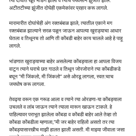
त्‍या दोघांत खूप भांडणे झाली व त्‍याचे पर्यवसान झुंजीत झाले.
अटीतटीच्‍या झुंजीत दोघेही एकमेकांवर प्रहार करू लागले.
मारामारीत दोघांचेही अंग रक्‍तबंबाळ झाले, त्‍यातील एकाने मग
रक्तबंबाळ झाल्‍याने सरळ पळून जाऊन आपल्‍या खुराड्याचा आधार
घेतला व तिथूनच तो आणि ती कोंबडी बाहेर काय चालले आहे हे पाहू
लागले.
भांडणात खुराड्याच्‍या बाहेर असलेल्‍या कोंबड्याला हा आपला विजय
वाटून त्‍याने घराचे छत गाठले व तिथून जोरजोराने त्‍या कोंबडीकडे
बघून ”मी जिंकलो, मी जिंकलो” असे ओरडू लागला, स्‍वत:चाच
जयघोष करू लागला.
तेवढ्या वरून एक गरूड आला व त्‍याने त्‍या ओरडणा-या कोंबड्याला
उचलले व लांब जाऊन त्‍याने त्‍याला मारून खाऊन टाकले. हे
पाहिल्‍यावर पराभूत झालेला कोंबडा व कोंबडी बाहेर आले तेव्‍हा तो
कोंबडा कोंबडीला म्‍हणाला,”मी जर बाहेर राहिलो असतो तर त्‍या
कोंबड्यासारखीच माझी हालत झाली असती. मी माझ्या जीवाला जसा