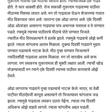
तुकाराम नावाचा एक ‍मीठाचा व्यापारी होता. त्याच्याजवळ एक गाढव
होते. ते फार आळशी होते. रोज सकाळी तुकाराम गाढवाच्या पाठीवर
मीठाच्या पिशव्या लादत असे. मग तो गाढवाला घेऊन शेजारच्या गावात
मीठ विकायला जात असे. जाताना एक ओढा लागत असे. एके दिवशी
ओढा ओलांडत असताना गाढवाचा पाय अचानक घसरला व ते पाण्यात
पडले. त्यामुळे त्याच्या पाठीवरचे मीठाचे पोते पाण्यात भिजले.
त्यातील मीठ विरघळल्याने ते हलके झाले. त्यामुळे गाढवाचे ओझे कमी
झाले. त्याला चांगलाच आराम मिळाला. दुसर्‍या दिवशी गाढवाने मुद्दाम
पाण्यात पडल्याचे नाटक केले. मीठ पुन्हा पाण्यात भिजल्याने
त्यादिवशीही गाढवाला आराम मिळाला. मग तो सारखेच असे करू
लागला. पण लवकरच तुकारामला ही युक्ती लक्षात आली. त्याची खोड
मोडण्यासाठी मग त्याने एके दिवशी त्याच्या पाठीवर कापसाचे ओझे
ठेवले.
ओढा लागताच गाढवाने पुन्हा पडल्याचे नाटक केले. मात्र, या वेळी
पाटीवर मीठाऐवजी कापूस असल्याने तो भिजल्यावर चांगलाच जड
झाला. त्यामुळे गाढवाला लवकर उठता येईना. त्याला त्या दिवशी
अधिकच ओझे वाहावे लागले. त्याला चांगलीच अद्दल घडली.