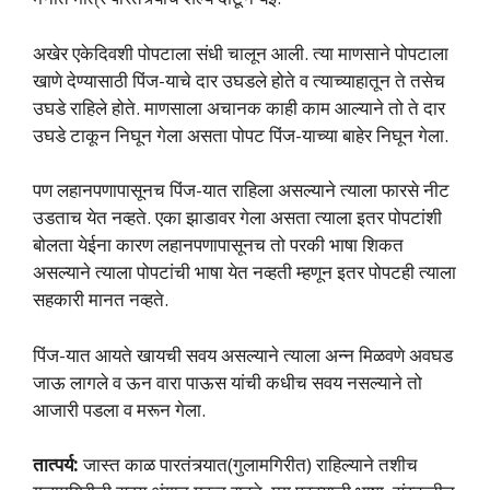
अखेर एकेदिवशी पोपटाला संधी चालून आली. त्‍या माणसाने पोपटाला
खाणे देण्‍यासाठी पिंज-याचे दार उघडले होते व त्‍याच्‍याहातून ते तसेच
उघडे राहिले होते. माणसाला अचानक काही काम आल्‍याने तो ते दार
उघडे टाकून निघून गेला असता पोपट पिंज-याच्‍या बाहेर निघून गेला.
पण लहानपणापासूनच पिंज-यात राहिला असल्‍याने त्‍याला फारसे नीट
उडताच येत नव्‍हते. एका झाडावर गेला असता त्‍याला इतर पोपटांशी
बोलता येईना कारण लहानपणापासूनच तो परकी भाषा शिकत
असल्‍याने त्‍याला पोपटांची भाषा येत नव्‍हती म्‍हणून इतर पोपटही त्‍याला
सहकारी मानत नव्‍हते.
पिंज-यात आयते खायची सवय असल्‍याने त्‍याला अन्न मिळवणे अवघड
जाऊ लागले व ऊन वारा पाऊस यांची कधीच सवय नसल्‍याने तो
आजारी पडला व मरून गेला.
तात्‍पर्य:
जास्‍त काळ पारतंत्र्यात(गुलामगिरीत) राहिल्‍याने तशीच