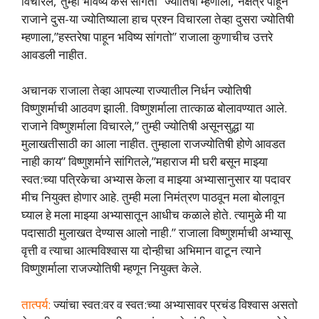
विचारले,”तुम्‍ही भविष्‍य कसे सांगता” ज्‍योतिषी म्‍हणाला,”नक्षत्र पाहून”
राजाने दुस-या ज्‍योतिष्‍याला हाच प्रश्‍न विचारला तेव्‍हा दुसरा ज्‍योतिषी
म्‍हणाला,”हस्‍तरेषा पाहून भविष्‍य सांगतो” राजाला कुणाचीच उत्तरे
आवडली नाहीत.
अचानक राजाला तेव्‍हा आपल्‍या राज्‍यातील निर्धन ज्‍योतिषी
विष्‍णुशर्माची आठवण झाली. विष्‍णुशर्माला तात्‍काळ बोलावण्‍यात आले.
राजाने विष्‍णुशर्माला विचारले,” तुम्‍ही ज्‍योतिषी असूनसुद्धा या
मुलाखतीसाठी का आला नाहीत. तुम्‍हाला राजज्‍योतिषी होणे आवडत
नाही काय” विष्‍णुशर्माने सांगितले,”महाराज मी घरी बसून माझ्या
स्‍वत:च्‍या पत्रिकेचा अभ्‍यास केला व माझ्या अभ्‍यासानुसार या पदावर
मीच नियुक्त होणार आहे. तुम्‍ही मला निमंत्रण पाठवून मला बोलावून
घ्‍याल हे मला माझ्या अभ्‍यासातून आधीच कळाले होते. त्‍यामुळे मी या
पदासाठी मुलाखत देण्‍यास आलो नाही.” राजाला विष्‍णुशर्माची अभ्‍यासू
वृत्ती व त्‍याचा आत्‍मविश्‍वास या दोन्‍हीचा अभिमान वाटून त्‍याने
विष्‍णुशर्माला राजज्‍योतिषी म्‍हणून नियुक्त केले.
तात्‍पर्य:
ज्‍यांचा स्‍वत:वर व स्‍वत:च्‍या अभ्‍यासावर प्रचंड विश्‍वास असतो