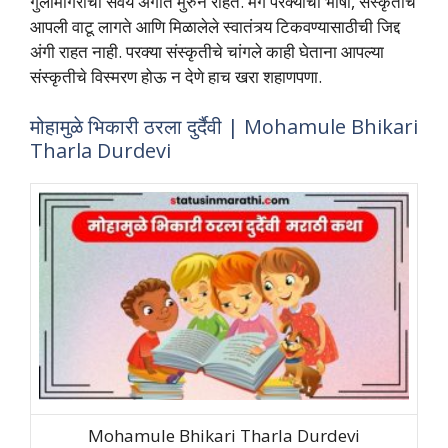
गुलामगिरीची सवय अंगात मुरुन राहते. मग परक्याची भाषा, संस्‍कृतीच
आपली वाटू लागते आणि मिळालेले स्‍वातंत्र्य टिकवण्‍यासाठीची जिद्द
अंगी राहत नाही. परक्‍या संस्‍कृतीचे चांगले काही घेताना आपल्‍या
संस्‍कृतीचे विस्‍मरण होऊ न देणे हाच खरा शहाणपणा.
मोहामुळे भिकारी ठरला दुर्दैवी | Mohamule Bhikari
Tharla Durdevi
Mohamule Bhikari Tharla Durdevi