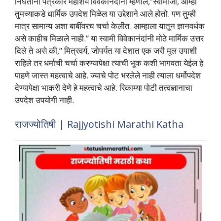
निघताना पत्रकार महाशय विवेकानंदांना म्‍हणाले,”स्‍वामीजी, आम्‍ही
तुमच्‍याकडे धार्मिक उपदेश मिळेल या उद्देशाने आले होतो. पण तुम्‍ही
मात्र सामान्‍य अशा बाबींवरच चर्चा केलीत. आम्‍हाला यातून ज्ञानवर्धक
असे काहीच मिळाले नाही.” या स्‍वामी विवेकानंदांनी मोठे मार्मिक उत्तर
दिले ते असे की,” मित्रवर्य, जोपर्यत या देशात एक जरी मूल उपाशी
राहिले तर धर्माची चर्चा करण्‍यापेक्षा त्‍याची भूक कशी भागवता येईल हे
पाहणे जास्‍त महत्‍वाचे आहे. ज्‍याचे पोट भरलेले नाही त्‍याला धर्मोपदेश
देण्‍यापेक्षा भाकरी देणे हे महत्‍वाचे आहे. रिकाम्‍या पोटी तत्वज्ञानाचा
उपदेश उपयोगी नाही.
राजज्‍योतिषी | Rajjyotishi Marathi Katha