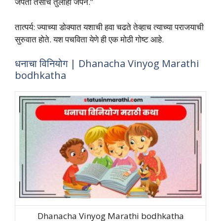
जपतो तसाच तुलाही जपेन.”
तात्‍पर्य: ज्‍याच्‍या डोक्‍यात यशाची हवा चढते तेव्‍हाच त्‍याच्‍या पराजयाची
सुरुवात होते. यश पचविता येणे ही एक मोठी गोष्‍ट आहे.
धनाचा विनियोग | Dhanacha Vinyog Marathi
bodhkatha
Dhanacha Vinyog Marathi bodhkatha