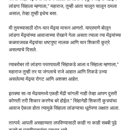
लांडगा सिंहाला म्‍हणाला,” महाराज, तुम्‍ही आता चालून चालून दमला
असाल, तेव्‍हा तुम्‍ही इथेच बसा.
मी तुमच्‍यासाठी दोन-चार मेंढ्या मारून आणतो. याप्रमाणे बोलून
लांडगा मेंढ्यांच्‍या आवाजाच्‍या रोखाने गेला असता त्‍याला त्‍या मेंढ्यांच्‍या
कळपाजवळ मेंढ्यांचा धष्‍टपुष्‍ट मालक आणि चार शिकारी कुत्रे
असल्‍याचे दिसले.
त्‍याबरोबर तो लांडगा परतपावली सिंहाकडे आला व सिंहाला म्‍हणाला,”
महाराज तुम्‍ही तर या जंगलाचे राजे आहात आणि तिकडे उभ्‍या
असलेल्या मेंढ्या रोगट आणि अशक्त आहेत.
इतक्‍या सा-या मेंढयामध्‍ये एकही मेंढी चांगली नाही तेव्‍हा आपण दुसरी
कोणती तरी शिकार करणेच बरे होईल.” सिंहानेही शिकारी कुत्र्यांचा
आवाज ऐकला होता त्‍यामुळे सिंहाला लांडग्‍याचा धूर्तपणा लक्षात आला.
तात्‍पर्य: आपली असहाय्यता लपविण्‍यासाठी काही ना काही सबबी पुढे
करणे हा प्राणीमात्रांचा स्‍वभाव आहे.