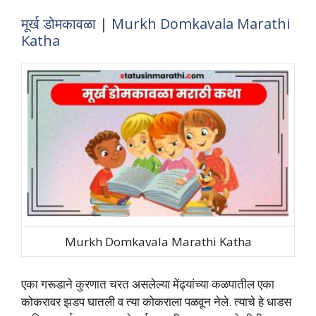
मूर्ख डोमकावळा | Murkh Domkavala Marathi
Katha
Murkh Domkavala Marathi Katha
एका गरूडाने कुरणात चरत असलेल्‍या मेंढ्यांच्‍या कळपातील एका
कोकरावर झडप घातली व त्‍या कोकराला पळवून नेले. त्‍याचे हे धाडस