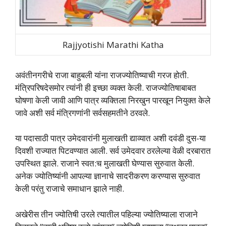
Rajjyotishi Marathi Katha
अवंतीनगरीचे राजा बाहुबली यांना राजज्‍योतिष्‍याची गरज होती.
मंत्रिपरिषदेसमोर त्‍यांनी ही इच्‍छा व्‍यक्त केली. राजज्‍योतिषाबाबत
घोषणा केली जावी आणि पात्र व्‍यक्तिला निरखुन पारखून नियुक्त केले
जावे अशी सर्व मंत्रिगणांनी सर्वसहमतीने ठरवले.
या पदासाठी पात्र उमेदवारांनी मुलाखती द्याव्‍यात अशी दवंडी दुस-या
दिवशी राज्‍यात पिटवण्‍यात आली. सर्व उमेदवार ठरलेल्‍या वेळी दरबारात
उपस्थित झाले. राजाने स्‍वत:च मुलाखती घेण्‍यास सुरुवात केली.
अनेक ज्‍योतिष्‍यांनी आपल्‍या ज्ञानाचे सादरीकरण करण्‍यास सुरुवात
केली परंतु राजाचे समाधान झाले नाही.
अखेरीस तीन ज्‍योतिषी उरले त्‍यातील पहिल्‍या ज्‍योतिष्‍याला राजाने