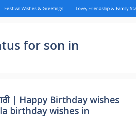
Festival Wishes & Greetings
Love, Friendship & Family St
tus for son in
ा मराठी | Happy Birthday wishes
la birthday wishes in