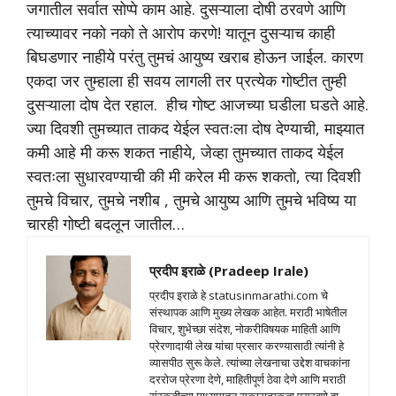
जगातील सर्वात सोप्पे काम आहे. दुसऱ्याला दोषी ठरवणे आणि
त्याच्यावर नको नको ते आरोप करणे! यातून दुसऱ्याच काही
बिघडणार नाहीये परंतु तुमचं आयुष्य खराब होऊन जाईल. कारण
एकदा जर तुम्हाला ही सवय लागली तर प्रत्येक गोष्टीत तुम्ही
दुसऱ्याला दोष देत रहाल.
हीच गोष्ट आजच्या घडीला घडते आहे.
ज्या दिवशी तुमच्यात ताकद येईल स्वतःला दोष देण्याची, माझ्यात
कमी आहे मी करू शकत नाहीये, जेव्हा तुमच्यात ताकद येईल
स्वतःला सुधारवण्याची की मी करेल मी करू शकतो, त्या दिवशी
तुमचे विचार, तुमचे नशीब , तुमचे आयुष्य आणि तुमचे भविष्य या
चारही गोष्टी बदलून जातील…
प्रदीप इराळे (Pradeep Irale)
प्रदीप इराळे हे statusinmarathi.com चे
संस्थापक आणि मुख्य लेखक आहेत. मराठी भाषेतील
विचार, शुभेच्छा संदेश, नोकरीविषयक माहिती आणि
प्रेरणादायी लेख यांचा प्रसार करण्यासाठी त्यांनी हे
व्यासपीठ सुरू केले. त्यांच्या लेखनाचा उद्देश वाचकांना
दररोज प्रेरणा देणे, माहितीपूर्ण ठेवा देणे आणि मराठी