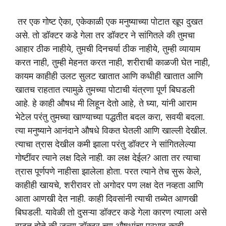
तर एक गोष्ट ऐका, एकेकाळी एक मनुष्याच्या पोटात खूप दुखत
असे. तो डॉक्टर कडे गेला तर डॉक्टर ने सांगितले की तुमचा
आहार ठीक नाहीये, तुमची दिनचर्या ठीक नाहीये, तुम्ही व्यायाम
करत नाही, तुम्ही मेहनत करत नाही, शरीराची काळजी घेत नाही,
कायम काहीही उलट सुलट खातात आणि कधीही खातात आणि
खातच राहतात त्यामुळे तुमच्या पोटाची यंत्रणा पूर्ण बिघडली
आहे. हे काही औषध मी लिहून देतो आहे, ते घ्या, यांनी आराम
भेटेल परंतु तुमच्या खाण्याच्या पद्धतीत बदल करा, सवयी बदला.
त्या मनुष्याने आनंदाने औषधे विकत घेतली आणि खाल्ली देखील.
त्याचा त्रास देखील कमी झाला परंतु डॉक्टर ने सांगितलेल्या
गोष्टींवर त्याने लक्ष दिले नाही. का लक्ष देईल? आता तर त्याचा
त्रास पूर्णपणे नाहीसा झालेला होता.
परत त्याने तेच सुरू केले,
काहीही खायचे, शरीरावर तो अगोदर पण लक्ष देत नव्हता आणि
आता आणखी देत नाही. काही दिवसांनी त्याची तब्येत आणखी
बिघडली. यावेळी तो दुसऱ्या डॉक्टर कडे गेला कारण त्याला असे
वाटत होते की जुन्या डॉक्टर च्या औषधांचा प्रभाव काही