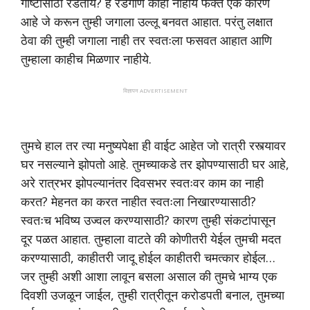
गोष्टीसाठी रडताय? हे रडगाणे काही नाहीये फक्त एक कारण
आहे जे करून तुम्ही जगाला उल्लू बनवत आहात. परंतु लक्षात
ठेवा की तुम्ही जगाला नाही तर स्वतःला फसवत आहात आणि
तुम्हाला काहीच मिळणार नाहीये.
विज्ञापन ADVERTISEMENT
तुमचे हाल तर त्या मनुष्यपेक्षा ही वाईट आहेत जो रात्री रस्त्यावर
घर नसल्याने झोपतो आहे. तुमच्याकडे तर झोपण्यासाठी घर आहे,
अरे रात्रभर झोपल्यानंतर दिवसभर स्वतःवर काम का नाही
करत? मेहनत का करत नाहीत स्वतःला निखारण्यासाठी?
स्वतःच भविष्य उज्वल करण्यासाठी? कारण तुम्ही संकटांपासून
दूर पळत आहात. तुम्हाला वाटते की कोणीतरी येईल तुमची मदत
करण्यासाठी, काहीतरी जादू होईल काहीतरी चमत्कार होईल…
जर तुम्ही अशी आशा लावून बसला असाल की तुमचे भाग्य एक
दिवशी उजळून जाईल, तुम्ही रात्रीतून करोडपती बनाल, तुमच्या