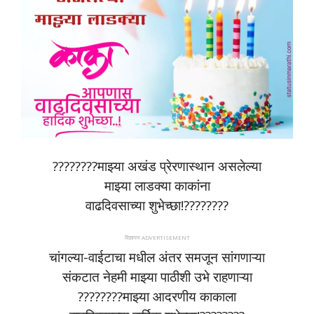
????????माझ्या अखंड प्रेरणास्थान असलेल्या
माझ्या लाडक्या काकांना
वाढदिवसाच्या शुभेच्छा!????????
विज्ञापन ADVERTISEMENT
चांगल्या-वाईटाचा मधील अंतर समजून सांगणाऱ्या
संकटात नेहमी माझ्या पाठीशी उभे राहणाऱ्या
????????माझ्या आदरणीय काकाला