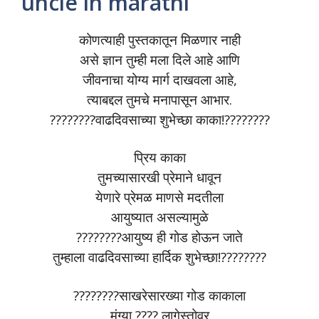
uncle in marathi
कोणत्याही पुस्तकातून मिळणार नाही
असे ज्ञान तुम्ही मला दिले आहे आणि
जीवनाचा योग्य मार्ग दाखवला आहे,
त्याबद्दल तुमचे मनापासून आभार.
????????वाढदिवसाच्या शुभेच्छा काका!????????
प्रिय काका
तुमच्यासारखी प्रेमाने धावून
येणारे प्रेमळ माणसे मदतीला
आयुष्यात असल्यामुळे
????????आयुष्य ही गोड होऊन जाते
तुम्हाला वाढदिवसाच्या हार्दिक शुभेच्छा!????????
????????साखरेसारख्या गोड काकाला
मुंग्या ???? लागेस्तोवर