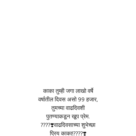
काका तुम्ही जगा लाखो वर्षे
वर्षातील दिवस असो 99 हजार,
तुमच्या वाढदिवशी
पुतण्याकडून खूप प्रेम.
????❣️वाढदिवसाच्या शुभेच्छा
प्रिय काका!????❣️