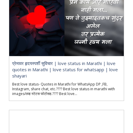
प्रेमावर हृदयस्पर्शी सुविचार | love status in Marathi | love
quotes in Marathi | love status for whatsapp | love
shayari
Best love status- Quotes in Marathi for WhatsApp DP ,FB,
Instagram, share chat, etc.???? Best love status in marathi with
images/लव्ह स्टेटस फोटोसह.???? Best love...