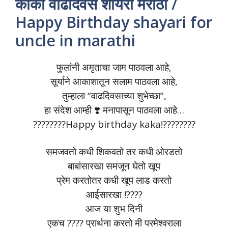
काका वाढदिवस शायरी मराठी /
Happy Birthday shayari for
uncle in marathi
फुलांनी अमृताचा जाम पाठवला आहे,
सूर्याने आकाशातून सलाम पाठवला आहे,
तुम्हाला “वाढदिवसाच्या शुभेच्छा”,
हा संदेश आम्ही ❣️ मनापासून पाठवला आहे…
????????Happy birthday kaka!????????
समजवतो कधी शिकवतो तर कधी ओरडतो
बाबांसारखा समजून घेतो खूप
प्रेम करतोतर कधी खूप लाड करतो
आईसारखा !????
आज या शुभ दिनी
एकच ???? प्रार्थना करतो मी परमेश्वराला