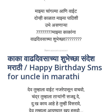
माझ्या चांगल्या आणि वाईट
दोन्ही काळात माझ्या पाठिशी
उभे असणाऱ्या
????????माझ्या काकांना
वाढदिवसाच्या शुभेच्छा!????????
विज्ञापन ADVERTISEMENT
काका वाढदिवसाच्या शुभेच्छा संदेश
मराठी / Happy Birthday Sms
for uncle in marathi
देव तुम्हाला वाईट नजरेपासून वाचवो,
चंद्र तुम्हाला ताऱ्यांनी सजवू दे,
दु:ख काय आहे हे तुम्ही विसरावे,
देव तुम्हाला आयुष्यात खूप हसवो…