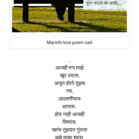
Marathi love poem sad
आजही मन माझे
खूप उदास,
अजून होतो तुझ्या
त्या,
आठवणींचाच
आभास..
होत नाही आजहीं
विश्वांस,
खरंच तुझ्यात गुंतला
आहे माझा श्वास.