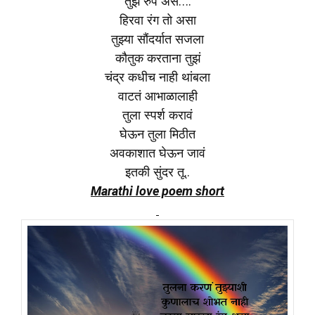
तुझे रुप असे….
हिरवा रंग तो असा
तुझ्या सौंदर्यात सजला
कौतुक करताना तुझं
चंद्र कधीच नाही थांबला
वाटतं आभाळालाही
तुला स्पर्श करावं
घेऊन तुला मिठीत
अवकाशात घेऊन जावं
इतकी सुंदर तू..
Marathi love poem short