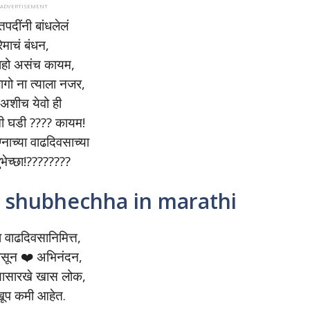
ापन ADVERTISEMENT
पदींनी बांधलेलं
्रेमाचं बंधन,
ाहो असंच कायम,
ागो ना त्याला नजर,
ी अशीच येवो ही
ी घडी ???? कायम!
नाच्या वाढदिवसाच्या
ुभेच्छा!????????
 shubhechha in marathi
ा वाढदिवसानिमित्त,
ासून ❤️ अभिनंदन,
यासारखे खास लोक,
ूप कमी आहेत.