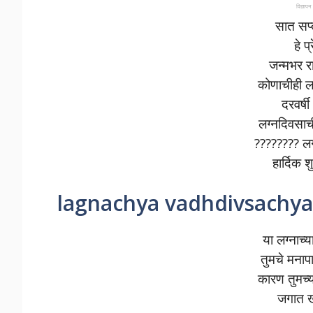
विज्ञ
सात सप्त
हे प
जन्मभर र
कोणाचीही ल
दरवर्ष
लग्नदिवसाच
???????? लग्
हार्दिक श
lagnachya vadhdivsachya
या लग्नाच्य
तुमचे मनाप
कारण तुमच्
जगात ख