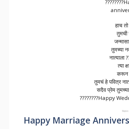
????????
anniver
हाच तो
तुमची 
जन्मासा
तुमच्या न
नात्याला 
त्या 
करून द
तुमचं हे पवित्र न
सदैव प्रेम तुमच्य
????????Happy Wedd
विज्ञ
Happy Marriage Anniversa