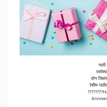
नाती 
परमेश्
दोन जिवांच
रेशीम गाठी
????????
Anniver