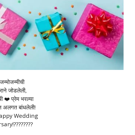
जन्मोजन्मीची
वराने जोडलेली,
ी ❤️ प्रेम भरल्या
त अलगत बांधलेली!
Happy Wedding
sary!????????