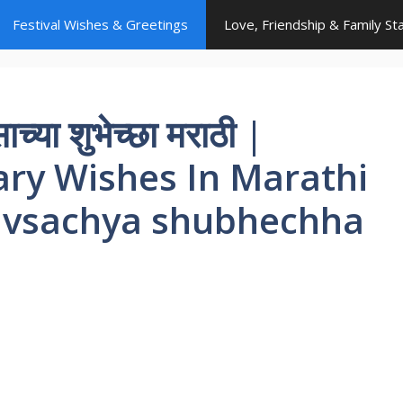
Festival Wishes & Greetings
Love, Friendship & Family St
च्या शुभेच्छा मराठी |
ary Wishes In Marathi
ivsachya shubhechha