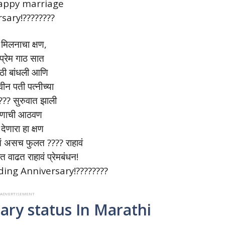
Happy marriage
sary!????????
 मिलनाचा क्षण,
प्रेम गाठ सात
ठी बांधली आणि
वीन पती पत्नीच्या
???? सुरुवात झाली
क्षणाची आठवण
ेणारा हा क्षण
ातं असच फुलत ???? राहावं
ात वाढत राहावं प्रेमबंधन!
ing Anniversary!????????
ापन ADVERTISEMENT
ry status In Marathi