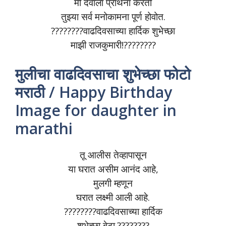
मी देवाला प्रार्थना करतो
तुझ्या सर्व मनोकामना पूर्ण होवोत.
????????वाढदिवसाच्या हार्दिक शुभेच्छा
माझी राजकुमारी!????????
मुलीचा वाढदिवसाचा शुभेच्छा फोटो
मराठी / Happy Birthday
Image for daughter in
marathi
तू आलीस तेव्हापासून
या घरात असीम आनंद आहे,
मुलगी म्हणून
घरात लक्ष्मी आली आहे.
????????वाढदिवसाच्या हार्दिक
शुभेच्छा बेटा.????????