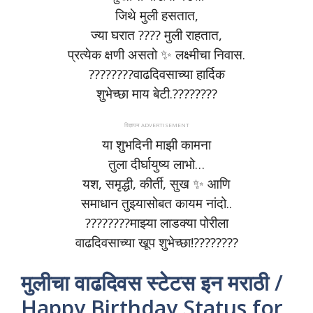
जिथे मुली हसतात,
ज्या घरात ???? मुली राहतात,
प्रत्येक क्षणी असतो ✨ लक्ष्मीचा निवास.
????????वाढदिवसाच्या हार्दिक
शुभेच्छा माय बेटी.????????
विज्ञापन ADVERTISEMENT
या शुभदिनी माझी कामना
तुला दीर्घायुष्य लाभो…
यश, समृद्धी, कीर्ती, सुख ✨ आणि
समाधान तुझ्यासोबत कायम नांदो..
????????माझ्या लाडक्या पोरीला
वाढदिवसाच्या खूप शुभेच्छा!????????
मुलीचा वाढदिवस स्टेटस इन मराठी /
Happy Birthday Status for