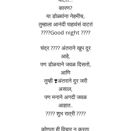
कारण?
या डोळ्यांना नेहमीच,
तुम्हाला आनंदी पाहावंसं वाटतं
????Good night ????
चंद्र ???? अंतराने खुप दुर
आहे,
पण डोळयाने जवळ दिसतो,
आणि
तुम्ही ❣️अंतराने दुर जरी
असाल,
पण मनाने अगदी जवळ
आहात..
???? शुभ रात्री ????
कोणता ही विचार न करता.