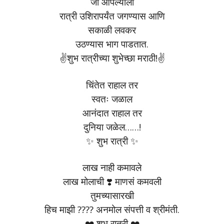
जी आपल्याला
रात्री उशिरापर्यंत जगण्यास आणि
सकाळी लवकर
उठण्यास भाग पाडतात.
✌️शुभ रात्रीच्या शुभेच्छा मराठी!✌️
चिंतेत राहाल तर
स्वतः जळाल
आनंदात राहाल तर
दुनिया जळेल……!
✨ शुभ रात्री ✨
लाख नाही कमावले
लाख मोलाची ❣️ माणसं कमवली
तुमच्यासारखी
हिच माझी ???? अनमोल संपत्ती व श्रीमंती.
❤️ शुभ रात्री ❤️