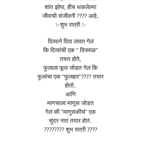
शांत झोपा, हीच थकलेल्या
जीवाची संजीवनी ???? आहे..
✨शुभ रात्री.✨
दिव्याने दिवा लावत गेलं
कि दिव्यांची एक ” दिपमाळ”
तयार होते,
फुलाला फूल जोडत गेलं कि
फुलांचा एक “फुलहार”???? तयार
होतो..
आणि
माणसाला माणूस जोडत
गेलं की “माणुसकीचं” एक
सुंदर नातं तयार होतं..
???????? शुभ रात्री ????