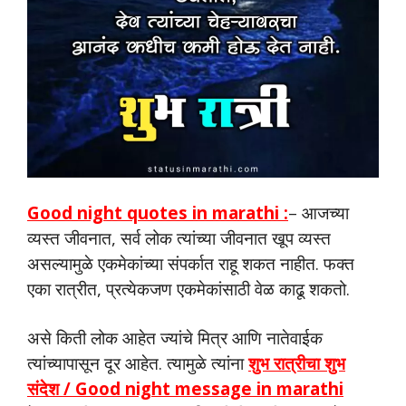
Good night quotes in marathi :
– आजच्या
व्यस्त जीवनात, सर्व लोक त्यांच्या जीवनात खूप व्यस्त
असल्यामुळे एकमेकांच्या संपर्कात राहू शकत नाहीत. फक्त
एका रात्रीत, प्रत्येकजण एकमेकांसाठी वेळ काढू शकतो.
असे किती लोक आहेत ज्यांचे मित्र आणि नातेवाईक
त्यांच्यापासून दूर आहेत. त्यामुळे त्यांना
शुभ रात्रीचा शुभ
संदेश / Good night message in marathi