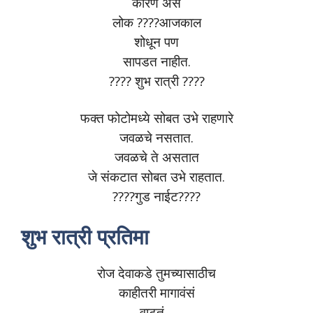
कारण असे
लोक ????आजकाल
शोधून पण
सापडत नाहीत.
???? शुभ रात्री ????
फक्त फोटोमध्ये सोबत उभे राहणारे
जवळचे नसतात.
जवळचे ते असतात
जे संकटात सोबत उभे राहतात.
????गुड नाईट????
शुभ रात्री प्रतिमा
रोज देवाकडे तुमच्यासाठीच
काहीतरी मागावंसं
वाटतं…