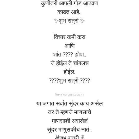
कुणीतरी आपली गोड आठवण
काढत आहे..
✨शुभ रात्री ✨
विचार कमी करा
आणि
शांत ???? झोपा..
जे होईल ते चांगलच
होईल.
????शुभ रात्री ????
विज्ञापन ADVERTISEMENT
या जगात सर्वात सुंदर काय असेल
तर ते म्हणजे माणसाचे
माणसाशी असलेलं
सुंदर माणुसकीचं नातं..
✌️शुभ रात्री.✌️