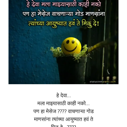
हे देवा…
मला माझ्यासाठी काही नको…
पण हा मेसेज ???? वाचणाऱ्या गोड
माणसांना त्यांच्या आयुष्यात हवं ते
मिळु दे…????