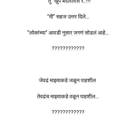
“तु” खुप बदललास रे..!!!
“मी” सहज उत्तर दिले…
“लोकांच्या” आवडी नुसार जगणं सोडलं आहे…
????????????
जेवढं माझ्याकडे जळून पाहशील
तेवढंच माझ्याकडे वळून पाहशील…
????????????