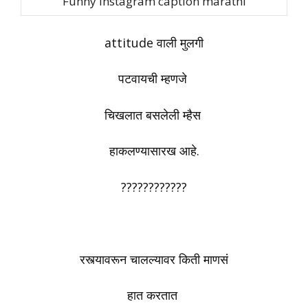
Funny instagram caption marathi
attitude वाली मुलगी
पटवायची म्हणजे
चिखलात बसलेली म्हैस
हाकलण्यासारख आहे.
????????????
रस्त्यावरून‬ चालल्यावर किती ‪‎माणसं‬
हात ‪‎करतात‬